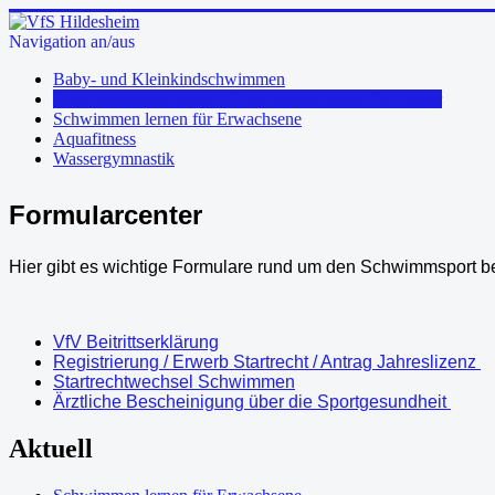
Navigation an/aus
Baby- und Kleinkindschwimmen
Schwimmintensivkurse - Schwimmen lernen für Kinder
Schwimmen lernen für Erwachsene
Aquafitness
Wassergymnastik
Formularcenter
Hier gibt es wichtige Formulare rund um den Schwimmsport b
VfV Beitrittserklärung
Registrierung / Erwerb Startrecht / Antrag Jahreslizenz
Startrechtwechsel Schwimmen
Ärztliche Bescheinigung über die Sportgesundheit
Aktuell