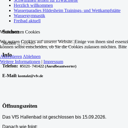
Schwimmen lernen für Erwachsene
Herzlich willkommen
Wasserparadies Hildesheim Trainings- und Wettkampfstätte
Wassergymnastik
Freibad aktuell
Suchen
Wir benutzen Cookies
Wir nutzen Cookies auf unserer Website. Einige von ihnen sind essenzi
Suchen ...
können selbst entscheiden, ob Sie die Cookies zulassen möchten. Bitte
Info
Akzeptieren
Ablehnen
Weitere Informationen
|
Impressum
Telefon:
05121- 741422 (Anrufbeantworter)
E-Mail:
kontakt@vfv.de
Öffnungszeiten
Das VfS Hallenbad ist geschlossen bis 15.09.2026.
Danach wie folgt: